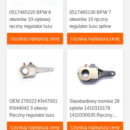
0517465220 BPW 6
0517465130 BPW 7
otworów 10-zębowy
otworów 10 ręczny
ręczny regulator luzu
regulator luzu spline
Uzyskaj najlepszą cenę
Uzyskaj najlepszą cenę
OEM 278323 KN47001
Standardowy rozmiar 28
KN44042 3 otwory
zębów 1410310176
Ręczny regulator luzu
1410330035 Ręczny
regulator luzu
Uzyskaj najlepszą cenę
Uzyskaj najlepszą cenę