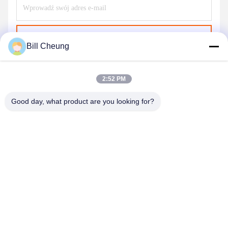
Wyślij
Bill Cheung
2:52 PM
Good day, what product are you looking for?
SHENZHEN BYF INTERNATIONAL LIMITED
8004@byf-cn.com
86-755-23733220
Pokój 708, blok F, budynek Mingyue Huadu, Gonghe Gongye
Ave, Xixiang Street, dzielnica Bao'an, Shenzhen, Guangdong,
Chiny