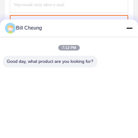
Wyślij
Bill Cheung
7:12 PM
Good day, what product are you looking for?
SHENZHEN BYF INTERNATIONAL LIMITED
8004@byf-cn.com
86-755-23733220
Pokój 708, blok F, budynek Mingyue Huadu, Gonghe Gongye
Ave, Xixiang Street, dzielnica Bao'an, Shenzhen, Guangdong,
Chiny