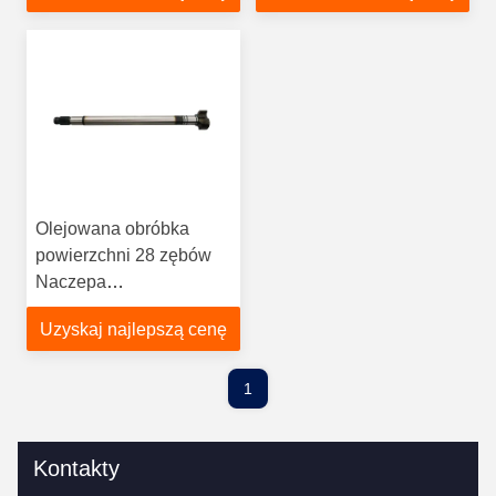
Olejowana obróbka
powierzchni 28 zębów
Naczepa
niskopodwoziowa S
Uzyskaj najlepszą cenę
Cam
1
Kontakty