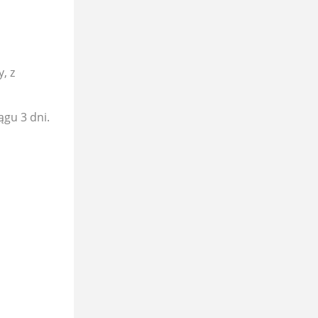
, z
ągu 3 dni.