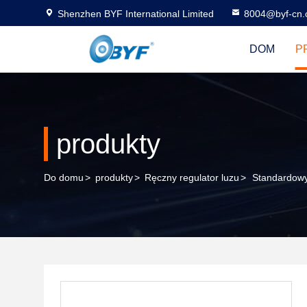
Shenzhen BYF International Limited
8004@byf-cn
DOM
P
produkty
Do domu
>
produkty
>
Ręczny regulator luzu
>
Standardowy