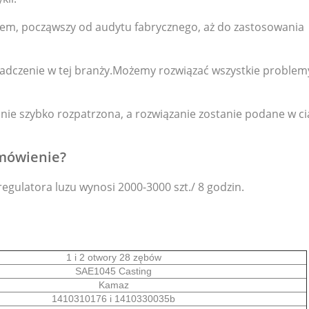
em, począwszy od audytu fabrycznego, aż do zastosowania
iadczenie w tej branży.Możemy rozwiązać wszystkie problemy
tanie szybko rozpatrzona, a rozwiązanie zostanie podane w ci
amówienie?
gulatora luzu wynosi 2000-3000 szt./ 8 godzin.
1 i 2 otwory 28 zębów
SAE1045 Casting
Kamaz
1410310176 i 1410330035b