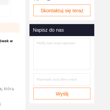
Skontaktuj się teraz
Napisz do nas
arówek w
ę, którą
Wyślij
i