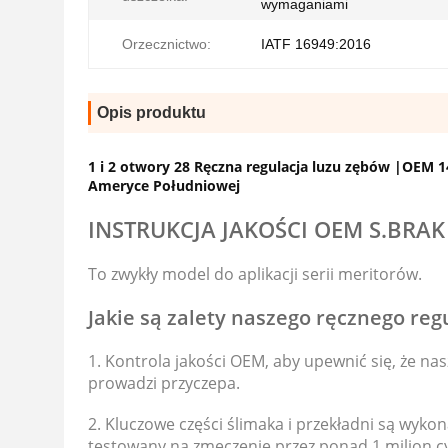
wymaganiami
Orzecznictwo:
IATF 16949:2016
Opis produktu
1 i 2 otwory 28 Ręczna regulacja luzu zębów |OEM 
Ameryce Południowej
INSTRUKCJA JAKOŚCI OEM S.
BRAK
To zwykły model do aplikacji serii meritorów.
Jakie są zalety naszego ręcznego reg
1. Kontrola jakości OEM, aby upewnić się, że na
prowadzi przyczepa.
2. Kluczowe części ślimaka i przekładni są wykon
testowany na zmęczenie przez ponad 1 milion cy