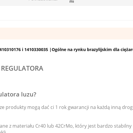
mi
1410310176 i 1410330035 |Ogólne na rynku brazylijskim dla cięż
 REGULATORA
ulatora luzu?
sze produkty mogą dać ci 1 rok gwarancji na każdą inną drog
ane z materiału Cr40 lub 42CrMo, który jest bardzo stabilny 
kli.