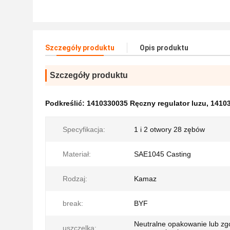
Szczegóły produktu
Opis produktu
Szczegóły produktu
Podkreślić:
1410330035 Ręczny regulator luzu
,
14103
Specyfikacja:
1 i 2 otwory 28 zębów
Materiał:
SAE1045 Casting
Rodzaj:
Kamaz
break:
BYF
Neutralne opakowanie lub zg
uszczelka: