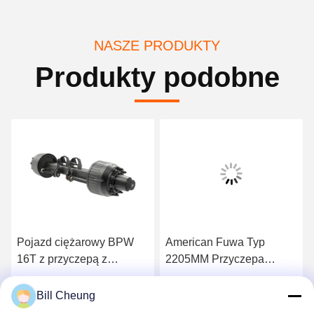
NASZE PRODUKTY
Produkty podobne
Pojazd ciężarowy BPW
American Fuwa Typ
16T z przyczepą z
2205MM Przyczepa
kwadratowym wiązką
części zamiennej
części zamiennej
kwadratowy wewnętrzny
Uzyskaj najlepszą cenę
Uzyskaj najlepszą cenę
Bill Cheung
zawieszenie powietrzne
bęben oś z torem 1850mm