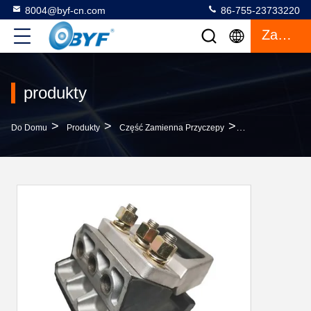
8004@byf-cn.com
86-755-23733220
Zacytować
produkty
>
>
>
Do Domu
Produkty
Część Zamienna Przyczepy
Części Zawiesze