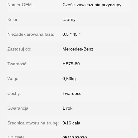
Numer OEM.:
Części zawieszenia przyczepy
Kolor:
czarny
Niezadeklarowana faza:
0,5 * 45 °
Zastosuj do:
Mercedes-Benz
Twardość:
HB75-80
Waga:
0,53kg
Cechy:
Twardość
Gwarancja:
1 rok
Średnica otworu na śrubę:
9/16 cala
NR OEM:
0511393030