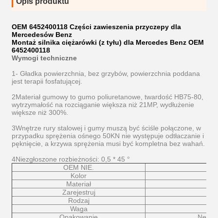
Opis produktu
OEM 6452400118 Części zawieszenia przyczepy dla
Mercedesów Benz
Montaż silnika ciężarówki (z tyłu) dla Mercedes Benz OEM
6452400118
Wymogi techniczne
1- Gładka powierzchnia, bez grzybów, powierzchnia poddana
jest terapii fosfatującej.
2Materiał gumowy to gumo poliuretanowe, twardość HB75-80,
wytrzymałość na rozciąganie większa niż 21MP, wydłużenie
większe niż 300%.
3Wnętrze rury stalowej i gumy muszą być ściśle połączone, w
przypadku sprężenia ośnego 50KN nie występuje odtłaczanie i
pęknięcie, a krzywa sprężenia musi być kompletna bez wahań.
4Niezgłoszone rozbieżności: 0,5 * 45 °
OEM NIE.
Kolor
Materiał
Zarejestruj
Rodzaj
Waga
Opakowanie
Neutra