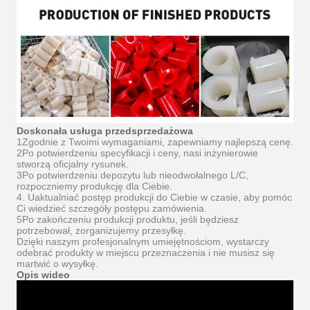
Doskonała usługa przedsprzedażowa
1Zgodnie z Twoimi wymaganiami, zapewniamy najlepszą cenę.
2Po potwierdzeniu specyfikacji i ceny, nasi inżynierowie
stworzą oficjalny rysunek.
3Po potwierdzeniu depozytu lub nieodwołalnego L/C,
rozpoczniemy produkcję dla Ciebie.
4. Uaktualniać postęp produkcji do Ciebie w czasie, aby pomóc
Ci wiedzieć szczegóły postępu zamówienia.
5Po zakończeniu produkcji produktu, jeśli będziesz
potrzebował, zorganizujemy przesyłkę.
Dzięki naszym profesjonalnym umiejętnościom, wystarczy
odebrać produkty w miejscu przeznaczenia i nie musisz się
martwić o wysyłkę.
Opis wideo