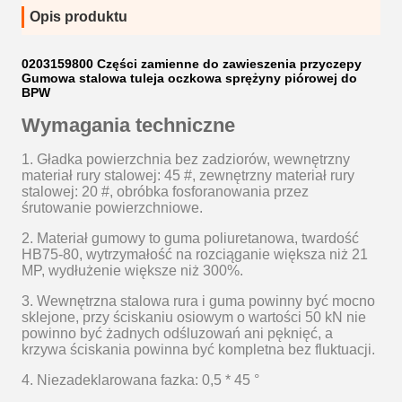
Opis produktu
0203159800 Części zamienne do zawieszenia przyczepy
Gumowa stalowa tuleja oczkowa sprężyny piórowej do
BPW
Wymagania techniczne
1.
Gładka powierzchnia bez zadziorów,
wewnętrzny
materiał rury stalowej: 45 #, zewnętrzny materiał rury
stalowej: 20 #, obróbka fosforanowania przez
śrutowanie powierzchniowe.
2. Materiał gumowy to guma poliuretanowa, twardość
HB75-80, wytrzymałość na rozciąganie większa niż 21
MP, wydłużenie większe niż 300%.
3. Wewnętrzna stalowa rura i guma powinny być mocno
sklejone, przy ściskaniu osiowym o wartości 50 kN nie
powinno być żadnych odśluzowań ani pęknięć, a
krzywa ściskania powinna być kompletna bez fluktuacji.
4. Niezadeklarowana fazka: 0,5 * 45 °