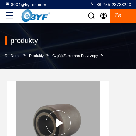
8004@byf-cn.com
86-755-23733220
Zacytować
produkty
>
>
>
Do Domu
Produkty
Część Zamienna Przyczepy
0203159800 21MP