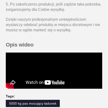
5. Po zakończeniu produkcji, jeśli zajdzie taka potrzeba,
zorganizujemy dla Ciebie wysyłkę.
Dzięki naszym profesjonalnym umiejętnościom
wystarczy odebrać produkty w miejscu docelowym i nie
musisz w ogóle martwić się o wysyłkę.
Opis wideo
Tags:
5000 kg pas mocujący ładunek