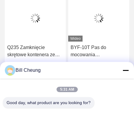
Wideo
Q235 Zamknięcie
BYF-10T Pas do
skrętowe kontenera ze
mocowania
stali do dostosowywania
Najważniejsza część
rozmiaru i prostej
zamienna przyczepy dla
Uzyskaj najlepszą cenę
Uzyskaj najlepszą cenę
Bill Cheung
konserwacji
ciężkich potrzeb
5:31 AM
Good day, what product are you looking for?
SHENZHEN BYF INTERNATIONAL LIMITED