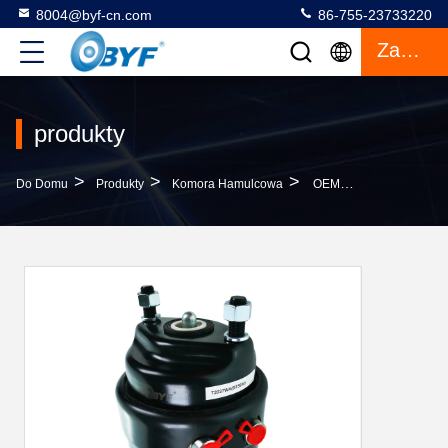
8004@byf-cn.com
86-755-23733220
Zacytować
produkty
>
>
>
Do Domu
Produkty
Komora Hamulcowa
OEM 99474409 T2027 SPHC Komora Pneumatycznego Hamulca Tarczowego Do IVECO