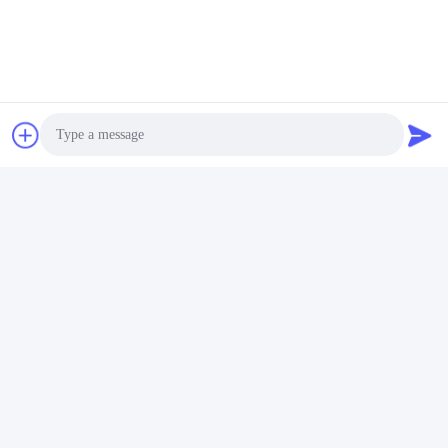
komora hamulcowa 4231061160
Kontakty
Kontakty:
Mr. Bill Cheung
Tel.:
86-755-23733220
Photo
Video Call
Skontaktuj się teraz
Audio Call
Napisz do nas