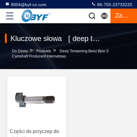
8004@byf-cn.com
86-755-23733220
Zacytować
Kluczowe słowa [ deep tempering benz bpw s camshaft ] Zgadza się. 1 produkty
>
>
Do Domu
Produkty
Deep Tempering Benz Bpw S
Camshaft Producent Internetowy
Części do przyczep do