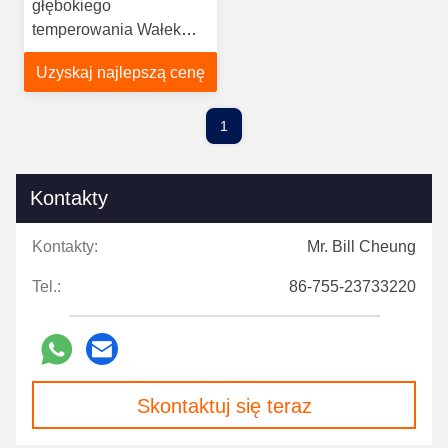
głębokiego
temperowania Wałek
rozrządu BENZ typu S.
Uzyskaj najlepszą cenę
1
Kontakty
Kontakty:
Mr. Bill Cheung
Tel.:
86-755-23733220
Skontaktuj się teraz