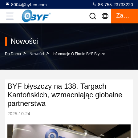
8004@byf-cn.com
86-755-23733220
Zacytować
Nowości
>
>
Do Domu
Nowości
Informacje O Firmie BYF Błyszczy Na 138. Targach Kantońskich, Wzmacniając Globalne Partnerstwa
BYF błyszczy na 138. Targach
Kantońskich, wzmacniając globalne
partnerstwa
2025-10-24