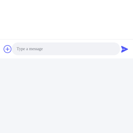
Wyślij
Photo
Video Call
Audio Call
SHENZHEN BYF INTERNATIONAL LIMITED