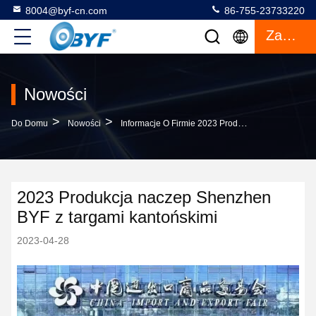
8004@byf-cn.com
86-755-23733220
Zacytować
Nowości
>
>
Do Domu
Nowości
Informacje O Firmie 2023 Produkcja Naczep Shenzhen BYF Z Targami Kantońskimi
2023 Produkcja naczep Shenzhen
BYF z targami kantońskimi
2023-04-28