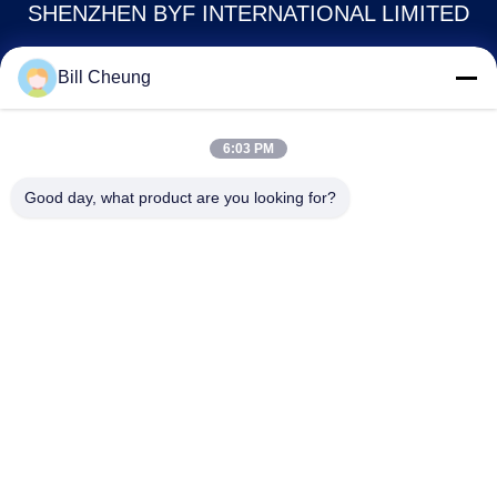
SHENZHEN BYF INTERNATIONAL LIMITED
8004@byf-cn.com
Bill Cheung
86-755-23733220
6:03 PM
Pokój 708, blok F, budynek Mingyue Huadu, Gonghe Gongye
Ave, Xixiang Street, dzielnica Bao'an, Shenzhen, Guangdong,
Good day, what product are you looking for?
Chiny
Chiny Dobra jakość Sprężyna piórowa przyczepy Sprzedawca. 2020-2026
Shenzhen BYF International Limited . Wszelkie prawa zastrzeżone.